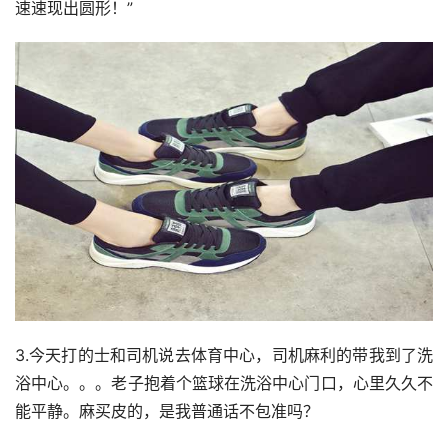
速速现出圆形！”
3.今天打的士和司机说去体育中心，司机麻利的带我到了洗
浴中心。。。老子抱着个篮球在洗浴中心门口，心里久久不
能平静。麻买皮的，是我普通话不包准吗？