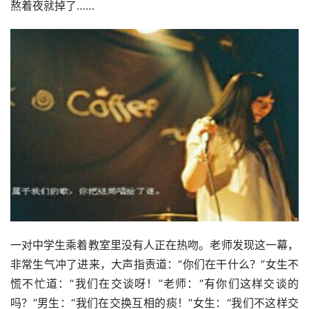
熬着夜就掉了……
一对中学生乘着教室里没有人正在热吻。老师发现这一幕，
非常生气冲了进来，大声指责道：“你们在干什么？”女生不
慌不忙道：“我们在交谈呀！”老师：“有你们这样交谈的
吗？”男生：“我们在交换互相的痰！”女生：“我们不这样交