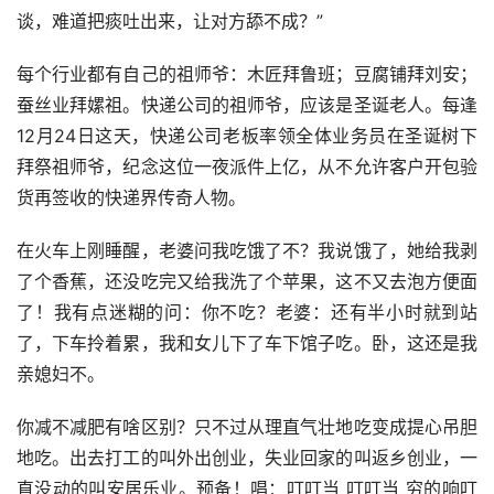
谈，难道把痰吐出来，让对方舔不成？”
每个行业都有自己的祖师爷：木匠拜鲁班；豆腐铺拜刘安；
蚕丝业拜嫘祖。快递公司的祖师爷，应该是圣诞老人。每逢
12月24日这天，快递公司老板率领全体业务员在圣诞树下
拜祭祖师爷，纪念这位一夜派件上亿，从不允许客户开包验
货再签收的快递界传奇人物。
在火车上刚睡醒，老婆问我吃饿了不？我说饿了，她给我剥
了个香蕉，还没吃完又给我洗了个苹果，这不又去泡方便面
了！我有点迷糊的问：你不吃？老婆：还有半小时就到站
了，下车拎着累，我和女儿下了车下馆子吃。卧，这还是我
亲媳妇不。
你减不减肥有啥区别？只不过从理直气壮地吃变成提心吊胆
地吃。出去打工的叫外出创业，失业回家的叫返乡创业，一
直没动的叫安居乐业。预备！唱：叮叮当 叮叮当 穷的响叮