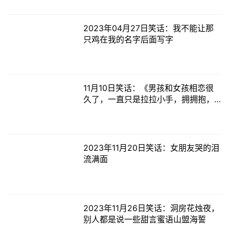
2023年04月27日笑话：我不能让那
只鸡在我的名字后面写字
11月10日笑话：《男孩和女孩相恋很
久了，一直只是拉拉小手，拥拥抱，
没有更深入的接触》
2023年11月20日笑话：女朋友哭的泪
流满面
2023年11月26日笑话：洞房花烛夜，
别人都是说一些甜言蜜语山盟海誓