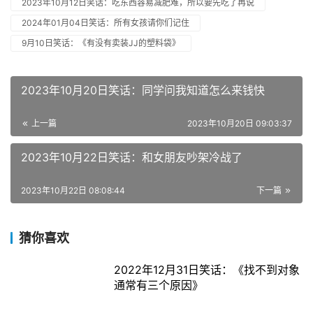
2023年10月12日笑话：吃东西容易减肥难，所以要先吃了再说
2024年01月04日笑话：所有女孩请你们记住
9月10日笑话：《有没有卖装JJ的塑料袋》
2023年10月20日笑话：同学问我知道怎么来钱快
上一篇
2023年10月20日 09:03:37
2023年10月22日笑话：和女朋友吵架冷战了
2023年10月22日 08:08:44
下一篇
猜你喜欢
2022年12月31日笑话：《找不到对象
通常有三个原因》