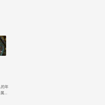
人的年
、属兔
岁和虚