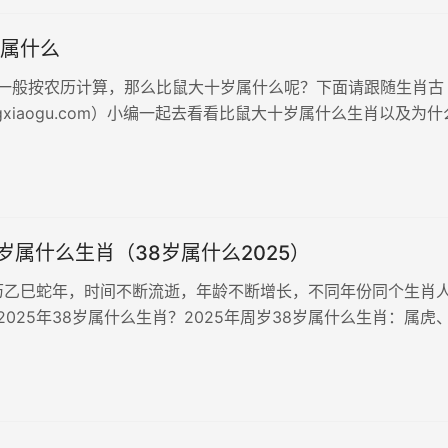
属什么
一般按农历计算，那么比鼠大十岁属什么呢？下面请跟随生肖古
engxiaogu.com）小编一起去看看比鼠大十岁属什么生肖以及为
8岁属什么生肖（38岁属什么2025）
农历乙巳蛇年，时间不断流逝，年龄不断增长，不同年份同个生肖
025年38岁属什么生肖？2025年周岁38岁属什么生肖：属虎
38岁属什么生肖：属兔、属龙2025年38岁分周岁和虚岁，而周
一样因此他们的属相也...