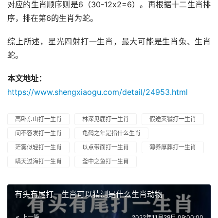
对应的生肖顺序则是6（30-12x2=6）。再根据十二生肖排
序，排在第6的生肖为蛇。
综上所述，星光四射打一生肖，最大可能是生肖兔、生肖
蛇。
本文地址：
https://www.shengxiaogu.com/detail/24953.html
高卧东山打一生肖
林深见鹿打一生肖
假途灭虢打一生肖
间不容发打一生肖
龟鹤之年是指什么生肖
茫雾似轻打一生肖
以点带面打一生肖
薄养厚葬打一生肖
瞒天过海打一生肖
釜中之鱼打一生肖
有头有尾打一生肖可以猜测是什么生肖动物
上一篇
2022年11月29日 09:00:00