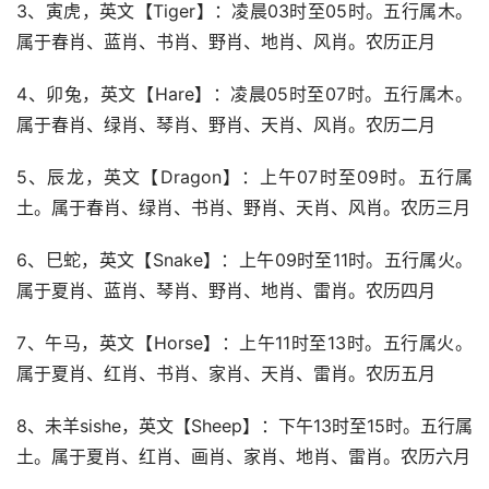
3、寅虎，英文【Tiger】：凌晨03时至05时。五行属木。
属于春肖、蓝肖、书肖、野肖、地肖、风肖。农历正月
4、卯兔，英文【Hare】：凌晨05时至07时。五行属木。
属于春肖、绿肖、琴肖、野肖、天肖、风肖。农历二月
5、辰龙，英文【Dragon】：上午07时至09时。五行属
土。属于春肖、绿肖、书肖、野肖、天肖、风肖。农历三月
6、巳蛇，英文【Snake】：上午09时至11时。五行属火。
属于夏肖、蓝肖、琴肖、野肖、地肖、雷肖。农历四月
7、午马，英文【Horse】：上午11时至13时。五行属火。
属于夏肖、红肖、书肖、家肖、天肖、雷肖。农历五月
8、未羊sishe，英文【Sheep】：下午13时至15时。五行属
土。属于夏肖、红肖、画肖、家肖、地肖、雷肖。农历六月