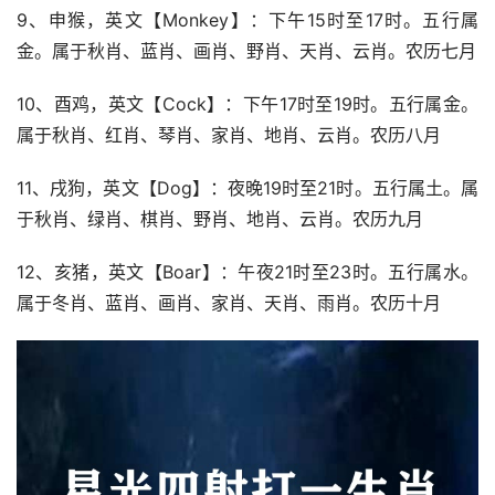
9、申猴，英文【Monkey】：下午15时至17时。五行属
金。属于秋肖、蓝肖、画肖、野肖、天肖、云肖。农历七月
10、酉鸡，英文【Cock】：下午17时至19时。五行属金。
属于秋肖、红肖、琴肖、家肖、地肖、云肖。农历八月
11、戌狗，英文【Dog】：夜晚19时至21时。五行属土。属
于秋肖、绿肖、棋肖、野肖、地肖、云肖。农历九月
12、亥猪，英文【Boar】：午夜21时至23时。五行属水。
属于冬肖、蓝肖、画肖、家肖、天肖、雨肖。农历十月