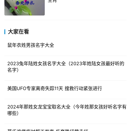
大家在看
鼠年衣姓男孩名字大全
2023兔年陆姓女孩名字大全（2023年姓陆女孩最好听的
名字）
美国UFO专家离奇失踪11天 搜救行动紧张进行
2024年那姓女龙宝宝取名大全（今年姓那女孩好听名字有
哪些）