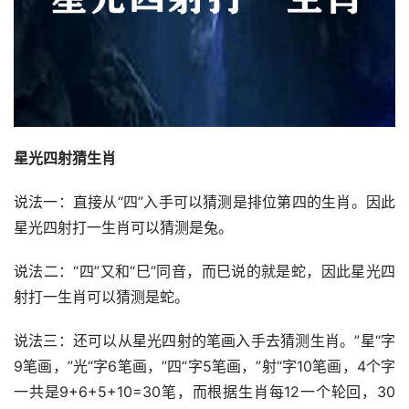
星光四射猜生肖
说法一：直接从“四”入手可以猜测是排位第四的生肖。因此
星光四射打一生肖可以猜测是兔。
说法二：“四”又和“
巳
”同音，而
巳说的就是蛇，
因此星光四
射打一生肖可以猜测是蛇。
说法三：还可以从星光四射的笔画入手去猜测生肖。”星“字
9笔画，”光“字6笔画，”四“字5笔画，”射“字10笔画，4个字
一共是9+6+5+10=30笔，而根据生肖每12一个轮回，30