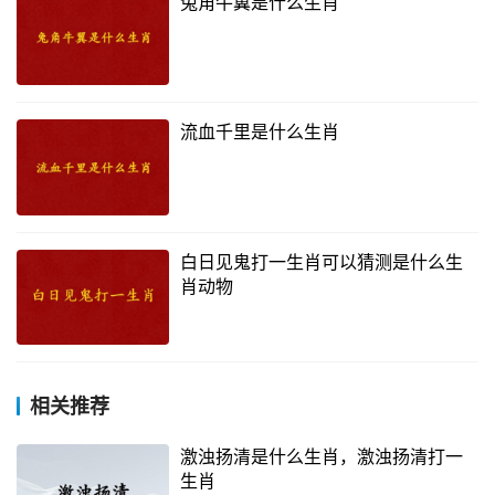
兔角牛翼是什么生肖
流血千里是什么生肖
白日见鬼打一生肖可以猜测是什么生
肖动物
相关推荐
激浊扬清是什么生肖，激浊扬清打一
生肖