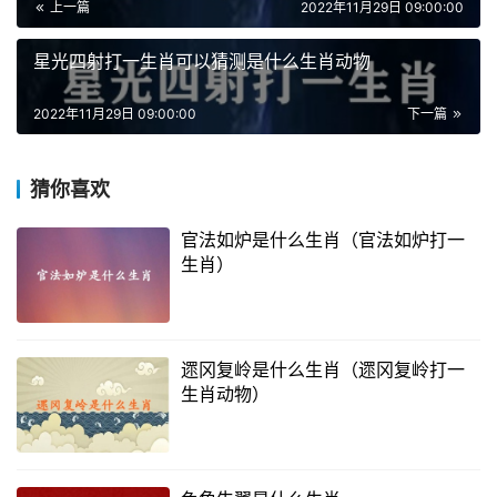
上一篇
2022年11月29日 09:00:00
星光四射打一生肖可以猜测是什么生肖动物
2022年11月29日 09:00:00
下一篇
猜你喜欢
官法如炉是什么生肖（官法如炉打一
生肖）
遝冈复岭是什么生肖（遝冈复岭打一
生肖动物）