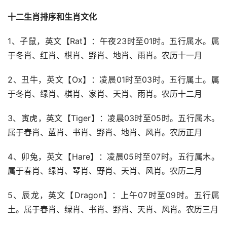
十二生肖排序和生肖文化
1、子鼠，英文【Rat】：午夜23时至01时。五行属水。属
于冬肖、红肖、棋肖、野肖、地肖、雨肖。农历十一月
2、丑牛，英文【Ox】：凌晨01时至03时。五行属土。属
于冬肖、绿肖、棋肖、家肖、天肖、雨肖。农历十二月
3、寅虎，英文【Tiger】：凌晨03时至05时。五行属木。
属于春肖、蓝肖、书肖、野肖、地肖、风肖。农历正月
4、卯兔，英文【Hare】：凌晨05时至07时。五行属木。
属于春肖、绿肖、琴肖、野肖、天肖、风肖。农历二月
5、辰龙，英文【Dragon】：上午07时至09时。五行属
土。属于春肖、绿肖、书肖、野肖、天肖、风肖。农历三月