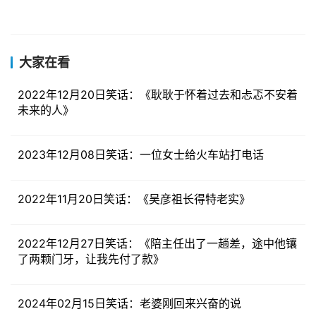
大家在看
2022年12月20日笑话：《耿耿于怀着过去和忐忑不安着
未来的人》
2023年12月08日笑话：一位女士给火车站打电话
2022年11月20日笑话：《吴彦祖长得特老实》
2022年12月27日笑话：《陪主任出了一趟差，途中他镶
了两颗门牙，让我先付了款》
2024年02月15日笑话：老婆刚回来兴奋的说