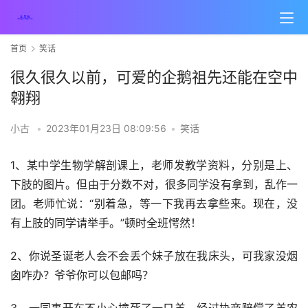
首页
笑话
很久很久以前，可爱的企鹅祖先还能在空中
翱翔
小古
•
2023年01月23日 08:09:56
•
笑话
1、某中学生物学解剖课上，老师发教学资料，分别是上、
下肢的图片。但由于分数不对，很多同学没有拿到，乱作一
团。老师忙说：“别着急，等一下我再去拿些来。现在，没
有上肢的同学请举手。”顿时全班愕然！
2、你说圣诞老人会不会丢个妹子放在我床头，可我家没烟
囱咋办？爷爷你可以包邮吗？