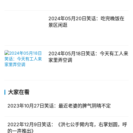
2024年05月20日笑话：吃完晚饭在
景区闲逛
2024年05月18日笑话：今天有工人来
家里弄空调
大家在看
2023年10月27日笑话：最近老婆的脾气阴晴不定
2022年12月9日笑话：《洪七公手臂内弯，右掌划圆，呼
的一声推出》