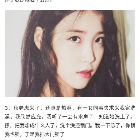
3、秋老虎来了，还真是热啊，有一女同事央求来我家洗
澡，我欣然应允，我听了一会有水声了，知道她洗上了。
擦，把我想成什么人了，洗个澡还锁门。我一下急了，你锁
我也锁，于是我把大门锁了