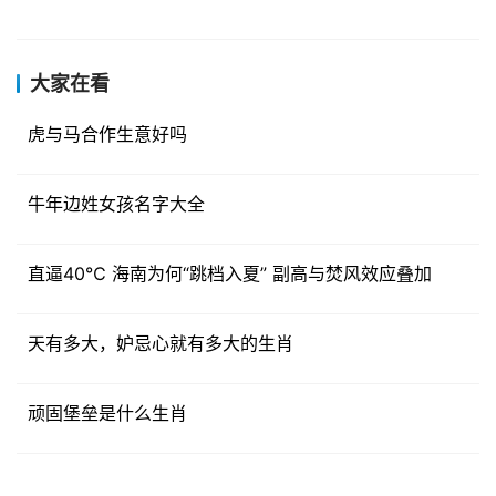
大家在看
虎与马合作生意好吗
牛年边姓女孩名字大全
直逼40℃ 海南为何“跳档入夏” 副高与焚风效应叠加
天有多大，妒忌心就有多大的生肖
顽固堡垒是什么生肖