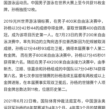
国游泳运动员。中国男子游泳在世界大赛上至今共获15枚金
牌，孙杨独揽12枚。
2019光州世界游泳锦标赛，在男子400米自由泳决赛中，
孙杨以3分42秒44的成绩夺得金牌，豪取世锦赛400自四连
冠，成为该项目历史第一人。在7月23日的男子200米自由
泳决赛中，率先到边的立陶宛选手拉普西斯因为犯规被取消
成绩，孙杨以1分44秒93成功卫冕，摘得本届赛事个人第二
枚金牌。 而在男子800米自由泳决赛中，孙杨以7分45秒01
获得第六名。随后在男子4X200米自由泳接力决赛中，由季
新杰、汪顺、徐嘉余和孙杨组成的中国队以7分04秒74获得
第六名。第七次参加世锦赛的孙杨连续五届都有两枚或以上
金牌进账，在本届赛事实现双卫冕后，孙杨的世锦赛个人项
目金牌总数达到11枚，位居历史第二。
2021年6月22日晚，国际体育仲裁法庭宣布，中国游泳奥
运冠军孙杨的8年禁赛减为4年3个月。4年零3个月的禁赛期