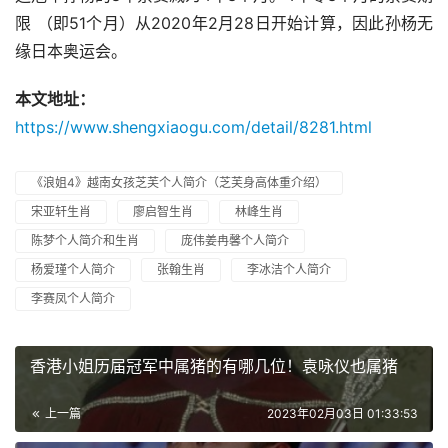
限 （即51个月）从2020年2月28日开始计算，因此孙杨无
缘日本奥运会。
本文地址：
https://www.shengxiaogu.com/detail/8281.html
《浪姐4》越南女孩芝芙个人简介（芝芙身高体重介绍）
宋亚轩生肖
廖启智生肖
林峰生肖
陈梦个人简介和生肖
庞伟姜冉馨个人简介
杨爱瑾个人简介
张翰生肖
李冰洁个人简介
李赛凤个人简介
香港小姐历届冠军中属猪的有哪几位！袁咏仪也属猪
上一篇
2023年02月03日 01:33:53