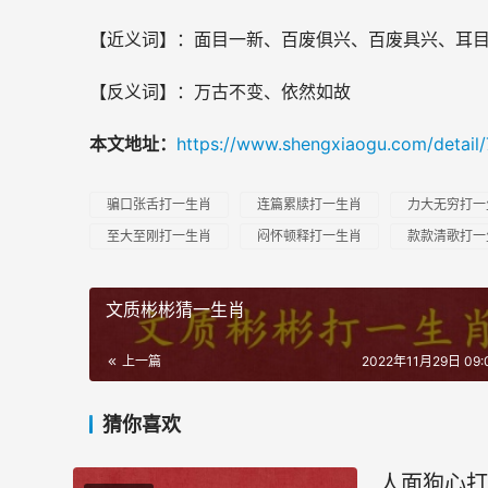
【近义词】：面目一新、百废俱兴、百废具兴、耳
【反义词】：万古不变、依然如故
本文地址：
https://www.shengxiaogu.com/detail/
骗口张舌打一生肖
连篇累牍打一生肖
力大无穷打一
至大至刚打一生肖
闷怀顿释打一生肖
款款清歌打一
文质彬彬猜一生肖
上一篇
2022年11月29日 09:
猜你喜欢
人面狗心打