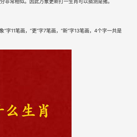
下部分非常相似。因此万象更新打一生肖可以猜测是猪。
“字11笔画，”更“字7笔画，”新“字13笔画，4个字一共是