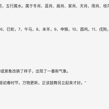
十月，五行属水。属于冬肖、蓝肖、画肖、家肖、天肖、雨肖、桂
6、巳蛇，7、午马，8、未羊，9、申猴，10、酉鸡，11、戌狗
物或景象改换了样子，出现了一番新气象。
正是初春时节，万物更新，正该鼓舞另立起来才好。”