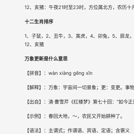
12、亥猪：午夜21时至23时，方位属北方，农历
十二生肖排序
1、子鼠，2、丑牛，3、寅虎，4、卯兔，5、辰龙，
12、亥猪
万象更新是什么意思
【拼音】：wàn xiàng gēng xīn
【解释】：万象：宇宙间一切景象；更：变更。事
【出自】：清·曹雪芹《红楼梦》第七十回：“如今
【示例】：春回大地，～，农民又开始耕种了。
【语法】：主谓式；作谓语、宾语、定语；含褒义