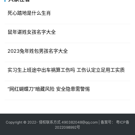
死心踏地是什么生肖
鼠年谌姓女孩名字大全
2023兔年姓包男孩名字大全
实习生上班途中出车祸算工伤吗 工伤认定立足用工实质
“网红蝴蝶刀”暗藏风险 安全隐患需警惕
Copyright © 2022- 侵权联系方式 490382048@qq.com | 备案号：
粤ICP备
2022098992号