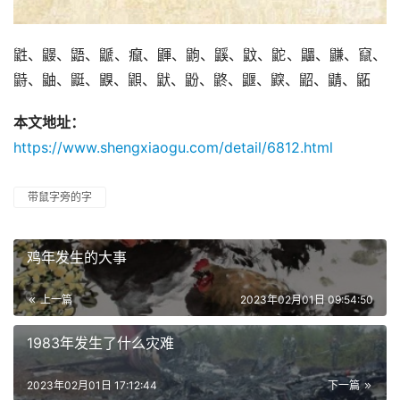
鼪、鼹、鼯、鼶、癙、鼲、鼩、鼷、鼤、鼧、鼺、鼸、竄、
鼭、鼬、鼮、鼳、鼰、鼣、鼢、鼨、鼴、鼵、鼦、鼱、鼫
本文地址：
https://www.shengxiaogu.com/detail/6812.html
带鼠字旁的字​
鸡年发生的大事
上一篇
2023年02月01日 09:54:50
1983年发生了什么灾难
2023年02月01日 17:12:44
下一篇