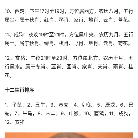
10、酉鸡：下午17时至19时，方位属西方，农历八月，五行
属金。属于秋肖、红肖、琴肖、家肖、地肖、云肖、芩花。
11、戌狗：夜晚19时至21时，方位属中央，农历九月，五行
属土。属于秋肖、绿肖、棋肖、野肖、地肖、云肖、菊花。
12、亥猪：午夜21时至23时，方位属北方，农历十月，五
行属水。属于冬肖、蓝肖、画肖、家肖、天肖、雨肖、桂
花。
十二生肖排序
1、子鼠，2、丑牛，3、寅虎，4、卯兔，5、辰龙，6、巳
蛇，7、午马，8、未羊，9、申猴，10、酉鸡，11、戌狗，
12、亥猪