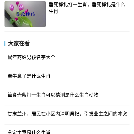
垂死掙扎打一生肖，垂死掙扎是什么
生肖
大家在看
鼠年商姓男孩名字大全
牵牛鼻子是什么生肖
箪食壶浆打一生肖可以猜测是什么生肖动物
甘肃兰州，居民在小区内清明祭祀，引发业主之间的冲突
拿定主意是什么生肖