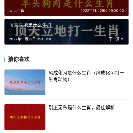
上一篇
2022年11月29日 09:00:00
顶天立地是什么生肖
2022年11月29日 09:00:00
下一篇
猜你喜欢
风成化习是什么生肖（风成化习打一
生肖动物）
刚正无私是什么生肖，最佳解析