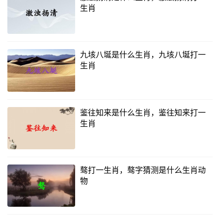
生肖
九垓八埏是什么生肖，九垓八埏打一
生肖
鉴往知来是什么生肖，鉴往知来打一
生肖
骜打一生肖，骜字猜测是什么生肖动
物