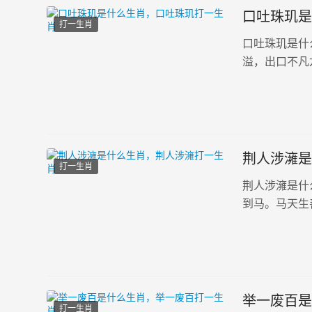
口吐珠玑是
打一生肖
口吐珠玑是什
溢，出口不凡
呼风唤雨，而
人联想到“龙珠
荆人涉澭是
打一生肖
荆人涉澭是什
到马。马天生
强健的四肢和
中的荆人面对湍
举一废百是
打一生肖