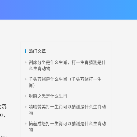
热门文章
割席分坐是什么生肖，打一生肖猜测是什
么生肖动物
千头万绪是什么生肖（千头万绪打一生
肖）
肘腋之患是什么生肖
动沉
啧啧赞美打一生肖可以猜测是什么生肖动
物
恒，
恼羞成怒打一生肖可以猜测是什么生肖动
物