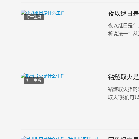
夜以继日是
打一生肖
夜以继日是什
析说法一：从
这里我们可以
牛。说法二：还
钻燧取火是
打一生肖
钻燧取火指的
取火”我们可
此钻燧取火可以
释】燧：火石。