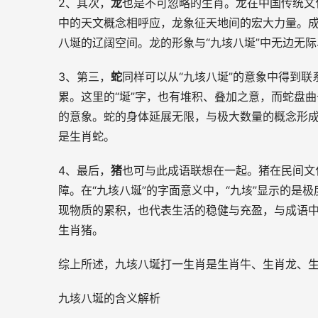
2、其次，
龙
也是不可忽略的生肖。龙在中国传统文
中的天文概念相呼应，龙象征天地间的宏大力量。
八埏的辽阔空间。龙的形象与“九垓八埏”中无边无
3、第三，
蛇
同样可以从“九垓八埏”的意象中得到
累。这里的“埏”字，也有堆积、叠加之意，而蛇盘
的意象。蛇的身体延展无限，与极大数量的概念形
是生肖蛇。
4、最后，
猪
也可与此成语联想在一起。猪在民间文
障。在“九垓八埏”的字面意义中，“九垓”显示的
现物质的累积，也代表生活的稳健与充盈，与成语
生肖猪。
综上所述，九垓八埏打一生肖是生肖牛、生肖龙、
九垓八埏的含义解析