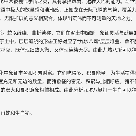
化中常被视作宇宙之灵，具有掌控风雨、运转天地的能力。与“九
成语中极大的数量感和浩瀚感，正如龙在天际飞腾的气势，覆盖
际、无限扩展的意义相契合，体现出宏伟而不可测量的天地之力。
联系。蛇以缠绕、曲折著称，它们在泥土中蜿蜒，象征灵活与延展
曲于土中，层层缠绕的形态正好对应了“九垓八埏”层层堆叠、数不
成呼应，既体现细致入微，又体现连续无尽。
由此九垓八埏可以
化中象征丰盈和积累财富。它们吃得多、积累能量，为生活提供
是极度充足和无边的数量，而猪象征的富足、积累与此相呼应。猪不
中的宏大和累积意象相辅相成。由此分析九垓八埏打一生肖可以
生肖蛇和生肖猪。