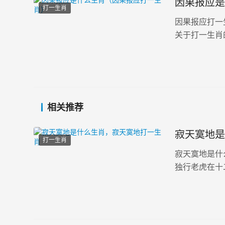
因果报应是
打一生肖
因果报应打一
关于打一生肖
相关推荐
寂天寞地是
打一生肖
寂天寞地是什
独行老虎在十
之间。虎的孤
寂静反而凸显了