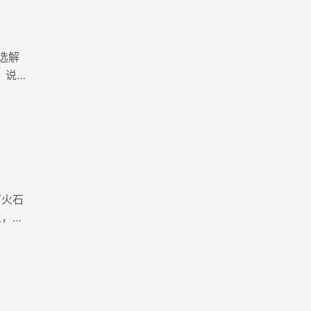
选解
，说到
生肖
打火石
火，由
【解