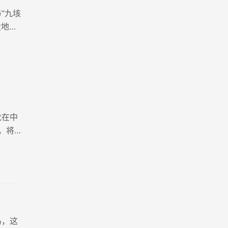
“九垓
大地，
而持久
龙在中
。将
上的帝
马，这