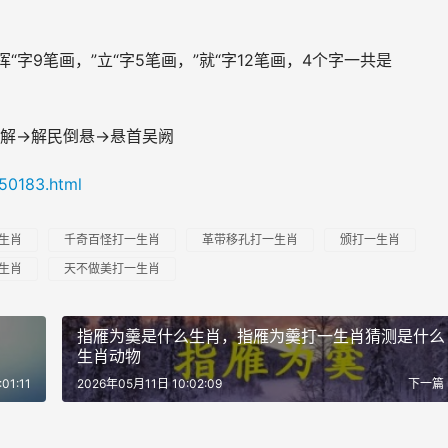
“字9笔画，”立“字5笔画，”就“字12笔画，4个字一共是
解→解民倒悬→悬首吴阙
/50183.html
生肖
千奇百怪打一生肖
革带移孔打一生肖
颁打一生肖
生肖
天不做美打一生肖
指雁为羹是什么生肖，指雁为羹打一生肖猜测是什么
生肖动物
01:11
2026年05月11日 10:02:09
下一篇