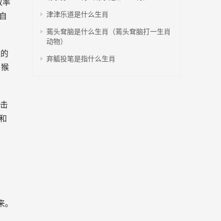
效率
津津乐道是什么生肖
自
蔫头耷脑是什么生肖（蔫头耷脑打一生肖
动物）
猴的
弃觚投笔是指什么生肖
。猴
出击
和
来。