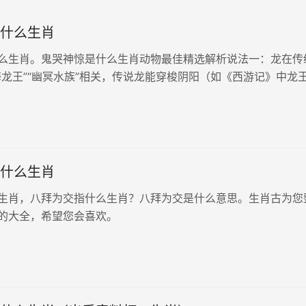
什么生肖
么生肖。鬼哭神惊是什么生肖动物最佳精选解析说法一：龙在传
海龙王”“幽冥水族”相关，传说龙能穿梭阴阳（如《西游记》中龙
府有交集），自带神秘威慑感。由此鬼哭神惊可以猜测是生肖龙
之王，其咆哮声...
什么生肖
生肖，八拜为交指什么生肖？八拜为交是什么意思。生肖古为您
的大全，希望您会喜欢。