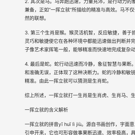
2
.
其次是马。马奔跑迅速，力量充沛，是行动力的
兼备，正如“一挥立就”所描绘的精准与高效。马不
然的联想。
3
.
第三个生肖是猴。猴灵活机智，反应敏捷，善于抓
灵巧和敏捷使它在各种环境中都能迅速做出判断并
子像艺术家挥笔一般，能够精准而快速地完成复杂
4
.
最后是蛇。蛇行动迅速而冷静，象征智慧与果断。
和准确无误，正体现了这种决断力。蛇的冷静和敏锐
精准。由此一挥立就可以猜测是生肖蛇。
综上所述，一挥立就打一生肖是生肖虎、生肖马、
一挥立就的含义解析
一挥立就的拼音yī huī lì jiù。源自书画创作
引申开来，它也可形容做事果断迅速、效率极高，