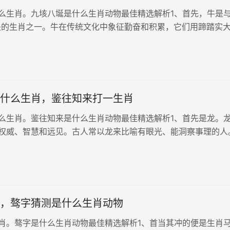
么生肖。九垓八埏是什么生肖动物最佳精选解析1、首先，牛是与
关的生肖之一。牛在传统文化中象征勤奋和积累，它们用蹄踏实
重的负载。与“九垓八埏”中的“埏”字意象相对应，牛象征着稳重
耕田还是劳作...
什么生肖，鉴往知来打一生肖
么生肖。鉴往知来是什么生肖动物最佳精选解析1、首先是龙。
权威、智慧和远见。古人常以龙来比喻有眼光、能洞察事理的人
的理念与龙相结合，恰如其分地体现了龙的洞察力和全局观。历史
”来象征自己的智...
，骜字猜测是什么生肖动物
肖。骜字是什么生肖动物最佳精选解析1、首当其冲的便是生肖