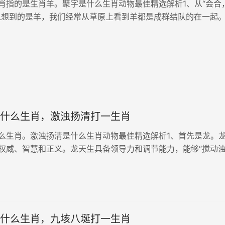
肖指的是生肖羊。聚字是什么生肖动物最佳精选解析1、从“会合
以想到的是羊，我们经常从草原上看到羊都是成群结队的在一起
是生肖羊。综上所述，聚字打一生肖是生肖羊的概率最大。聚字
】：jù【聚部首】...
什么生肖，激浊扬清打一生肖
么生肖。激浊扬清是什么生肖动物最佳精选解析1、首先是龙。
权威、智慧和正义。龙天生具备领导力和调节能力，能够“搅动浊
清。在民间传说中，龙常常出现在洪水、风暴或动乱之地，以其
的安宁。这与“...
什么生肖，九垓八埏打一生肖