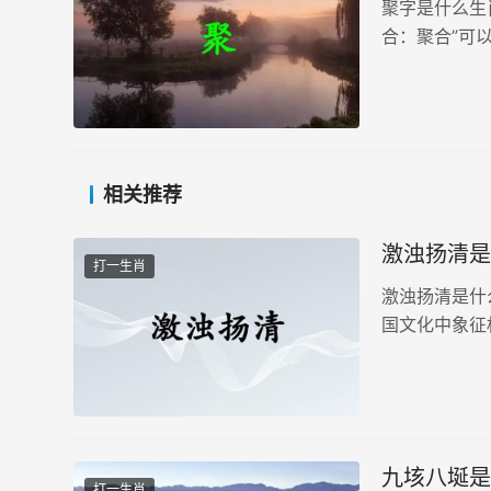
聚字是什么生
合：聚合”可
聚字可以猜测
么意思【聚拼音
相关推荐
激浊扬清是
打一生肖
激浊扬清是什
国文化中象征
使混乱得以澄
的力量保护人间
九垓八埏是
打一生肖