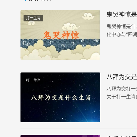
鬼哭神惊是
打一生肖
鬼哭神惊是什
化中亦与“四
水域，亦与地
法二：虎为百兽
八拜为交是
打一生肖
八拜为交打一
关于打一生肖