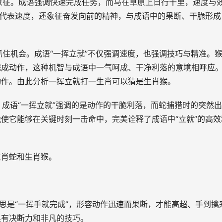
象征。成语强调快速完成任务，而马在草原上日行千里，速度与
仅代表速度，还象征奋发向前的精神，与成语中的果断、干脆形成
住机会。成语“一挥立就”不仅强调速度，也强调技巧与精准。
完成动作，这种机智与成语中一气呵成、干净利落的意境相呼应
动作。
由此分析一挥立就打一生肖可以猜是生肖猴。
成语“一挥立就”强调的是动作的干脆利落，而蛇捕猎时的突然
使它能够在关键时刻一击命中，完美诠释了成语中“立就”的高效
生肖蛇和生肖猴。
，字面意思是“一挥手就完成”，形容动作迅速而果断，才能高超、手到擒
具有决断力和非凡的技巧。