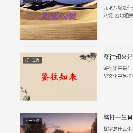
九垓八埏是什
八埏”密切相
用力量推动沉
的积累。无论是
鉴往知来是
打一生肖
鉴往知来是什
华文化中象征
“鉴往知来”
王多喜欢用“龙
骜打一生肖
打一生肖
骜字是什么生