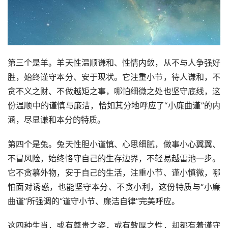
第三个是羊。羊天性温顺谦和、性情内敛，从不与人争强好
胜，始终谨守本分、安于现状。它注重小节，待人谦和，不
贪不义之财、不做越矩之事，哪怕细微之处也坚守底线，这
份温顺中的谨慎与廉洁，恰如其分地呼应了“小廉曲谨”的内
涵，尽显谦和本分的特质。
第四个是兔。兔天性胆小谨慎、心思细腻，做事小心翼翼、
不冒风险，始终恪守自己的生存边界，不轻易越雷池一步。
它不贪慕外物，安于自己的生活，注重小节、谨小慎微，哪
怕面对诱惑，也能坚守本分、不贪小利，这份特质与“小廉
曲谨”所强调的“谨守小节、廉洁自律”完美呼应。
这四种生肖，或有尊贵之姿，或有敦厚之性，却都有着谨守