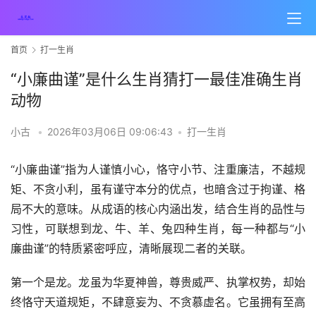
首页
打一生肖
“小廉曲谨”是什么生肖猜打一最佳准确生肖
动物
小古
•
2026年03月06日 09:06:43
•
打一生肖
“小廉曲谨”指为人谨慎小心，恪守小节、注重廉洁，不越规
矩、不贪小利，虽有谨守本分的优点，也暗含过于拘谨、格
局不大的意味。从成语的核心内涵出发，结合生肖的品性与
习性，可联想到龙、牛、羊、兔四种生肖，每一种都与“小
廉曲谨”的特质紧密呼应，清晰展现二者的关联。
第一个是龙。龙虽为华夏神兽，尊贵威严、执掌权势，却始
终恪守天道规矩，不肆意妄为、不贪慕虚名。它虽拥有至高