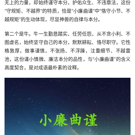
无上的力量，却始终谨守本分，护佑众生、不违章法，这份
“守规矩、不越界”的特质，恰是“小廉曲谨”中“恪守小节、不
越规矩”的生动体现，尽显神兽的自律与本分。
第二个是牛。牛一生勤恳踏实、任劳任怨，从不贪小利、不
图虚名，始终坚守自己的本分，默默耕耘、恪尽职守。它性
格敦厚，做事谨慎，不张扬、不浮躁，注重细节、不越雷
池，这份谨小慎微、廉洁本分的品性，与“小廉曲谨”的含义
高度契合，是对成语最朴素的诠释。