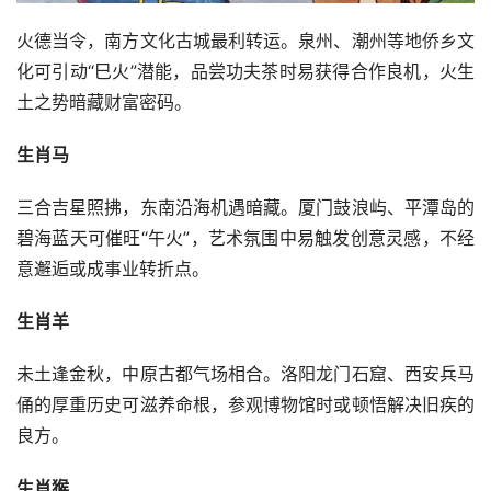
火德当令，南方文化古城最利转运。泉州、潮州等地侨乡文
化可引动“巳火”潜能，品尝功夫茶时易获得合作良机，火生
土之势暗藏财富密码。
生肖马
三合吉星照拂，东南沿海机遇暗藏。厦门鼓浪屿、平潭岛的
碧海蓝天可催旺“午火”，艺术氛围中易触发创意灵感，不经
意邂逅或成事业转折点。
生肖羊
未土逢金秋，中原古都气场相合。洛阳龙门石窟、西安兵马
俑的厚重历史可滋养命根，参观博物馆时或顿悟解决旧疾的
良方。
生肖猴