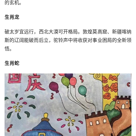
的玄机。
生肖龙
破太岁宜远行，西北大漠可开格局。敦煌莫高窟、新疆喀纳
斯的辽阔能破而后立，驼铃声中将收获对事业困局的全新领
悟。
生肖蛇