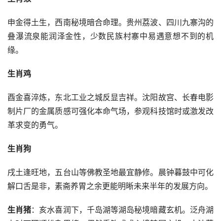
申金得土生，西南秘境暗合命理。贵州荔波、四川九寨沟的
叠瀑流泉能润泽金性，少数民族村寨中易遇意想不到的机
缘。
生肖鸡
酉金喜淬炼，东北工业之城反显吉祥。沈阳故宫、长春电影
制片厂的金属质感可强化本命气场，参观科技馆时或激发改
革求变的勇气。
生肖狗
戌土逢旺地，五台山等佛教圣地最宜静修。晨钟暮鼓中可化
解口舌是非，素斋养胃之余更能明晰未来半年的发展方向。
生肖猪
：亥水喜润下，千岛湖等湖岛秘境暗藏玄机。泛舟湖