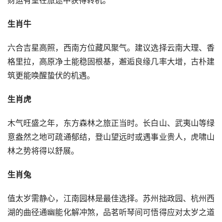
财运有望在旅途中获得转机。
生肖牛
六合吉星高照，西南方位藏风聚气。建议选择云南大理、香
格里拉，高原净土能稳固根基，邂逅良缘几率大增，古朴建
筑更能唤醒蛰伏的机遇。
生肖虎
木气旺盛之年，东方森林之旅正当时。长白山、武夷山等绿
意盎然之地可疏通郁结，登山望远时或遇事业贵人，虎啸山
林之势将得以舒展。
生肖兔
值太岁需静心，江南园林是最佳选择。苏州拙政园、杭州西
湖的曲径通幽能化解冲煞，品茗听琴间可悟得应对太岁之道