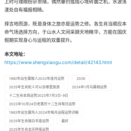
上时可理顺纷杂思绪，偶然垂钓或成心境转圜之机，水波荡
漾处自有福报相随。
择吉地而游，既是身体之旅亦是运势之修。各生肖当顺应本
命气场选择方向，于山水人文间采撷天地精华，方能在国庆
假期实现身心与运程的双重提升。
本文地址：
https://www.shengxiaogu.com/detail/42143.html
1992年出生属猴人2023年逐月运势
2026
2025年生肖蛇人可以去哪里旅游
2024年1月马属相运势
十二生肖本周运势2023年7月3日-9日
2023年10月24日老黄历十二生肖每日运势
1993年出生属鸡人2024年每月运程运势详解
2025年生肖猴白羊座运势
最好
2025年生肖龙天秤座运势