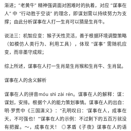
渐进；“老黄牛” 精神强调面对困难时的执着，对应 “谋事在
人” 中 “行动胜于空谈” 的理念，即谋划需以持续努力为支
撑；由此分析谋事在人打一生肖可以猜是生肖牛。
说法三：机智应变：猴子天性灵活，善于根据环境调整策略
（如模仿人类行为、利用工具），体现 “谋事” 需随机应
变，而非墨守成规；
综上所述，谋事在人打一生肖是生肖猴和生肖牛、生肖鼠。
谋事在人的含义解析
谋事在人的拼音móu shì zài rén。谋事在人的解释：谋：
谋划，安排。根据个人的能力策划事情。谋事在人的出自：
明·罗贯中《三国演义》：“孔明叹曰：‘谋事在人，成事在
天，不可强也！’”谋事在人的示例：不过剩下的五百万就没
有把握。～，成事在天！ ◎茅盾《子夜》谋事在人的语