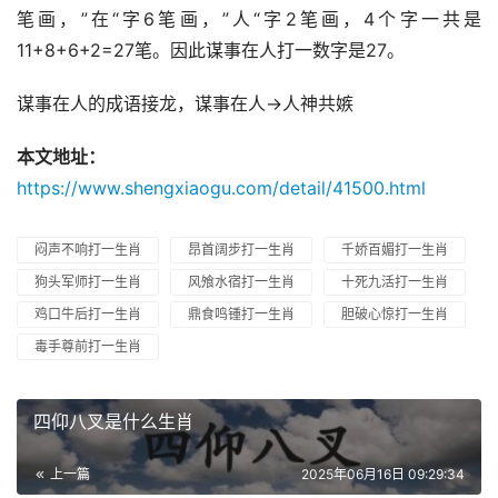
笔画，”在“字6笔画，”人“字2笔画，4个字一共是
11+8+6+2=27笔。因此谋事在人打一数字是27。
谋事在人的成语接龙，谋事在人→人神共嫉
本文地址：
https://www.shengxiaogu.com/detail/41500.html
闷声不响打一生肖
昂首阔步打一生肖
千娇百媚打一生肖
狗头军师打一生肖
风飧水宿打一生肖
十死九活打一生肖
鸡口牛后打一生肖
鼎食鸣锺打一生肖
胆破心惊打一生肖
毒手尊前打一生肖
四仰八叉是什么生肖
上一篇
2025年06月16日 09:29:34