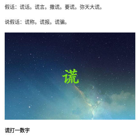
假话：谎话。谎言。撒谎。要谎。弥天大谎。
说假话：谎称。谎报。谎骗。
谎打一数字