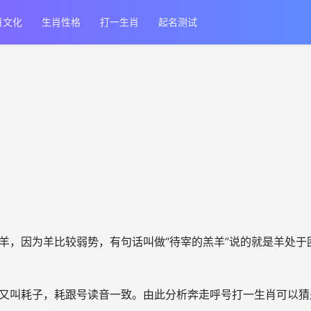
肖文化
生肖性格
打一生肖
起名测试
是羊，因为羊比较弱势，有句话叫做“待宰的羔羊”说的就是羊处于
鼠又叫耗子，耗跟号读音一致。由此分析奔走呼号打一生肖可以猜