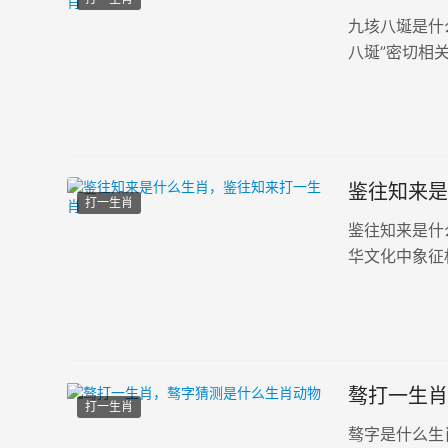
九垓八埏是什
八埏”密切相
用力量推动沉
的积累。无论是
鉴往知来是
打一生肖
鉴往知来是什
华文化中象征
“鉴往知来”
王多喜欢用“龙
骜打一生肖
打一生肖
骜字是什么生