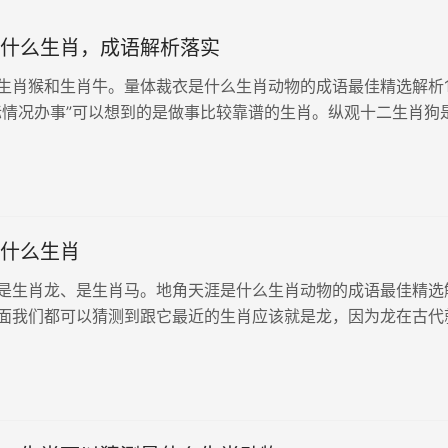
什么生肖，成语解析落实
生肖猴和生肖牛。量体裁衣是什么生肖动物的成语最佳精选解析
际情况办事”可以想到的是做事比较靠谱的生肖。纵观十二生肖狗
管做任何事情它都会办理的比较稳妥。由此量体裁衣可以猜测是
引申为做事比较...
什么生肖
是生肖龙、是生肖马。地角天涯是什么生肖动物的成语最佳精选
面我们都可以猜测到跟它最近的生肖应该就是龙，因为龙在古代
，由此地角天涯可以猜测是生肖龙。说法二：我们从“比喻偏远
以想到的是马，马...