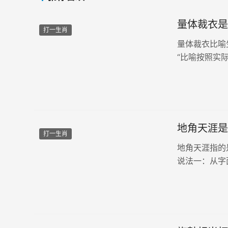
量体裁衣是
打一生肖
量体裁衣比喻
“比喻按照实
老实本分的不
猴。2、还可以
地角天涯是
打一生肖
地角天涯指的
说法一：从字
代表天地四方
或相隔很远”可