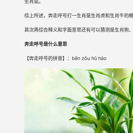
生肖鼠。
综上所述，奔走呼号打一生肖是生肖虎和生肖牛的
其次再综合释义和字面意思还有可以猜测是生肖狗
奔走呼号是什么意思
【奔走呼号的拼音】：bēn zǒu hū háo