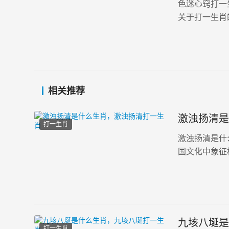
色迷心窍打一
关于打一生肖
相关推荐
激浊扬清是
打一生肖
激浊扬清是什
国文化中象征
使混乱得以澄
的力量保护人间
九垓八埏是
打一生肖