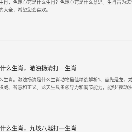
生肖，色迷心窍是什么生肖？色迷心窍是什么意思。生肖古为您
的大全，希望您会喜欢。
什么生肖，激浊扬清打一生肖
么生肖。激浊扬清是什么生肖动物最佳精选解析1、首先是龙。
权威、智慧和正义。龙天生具备领导力和调节能力，能够“搅动浊
清。在民间传说中，龙常常出现在洪水、风暴或动乱之地，以其
的安宁。这与“...
什么生肖，九垓八埏打一生肖