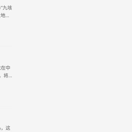
“九垓
大地，
而持久
龙在中
。将
上的帝
马，这