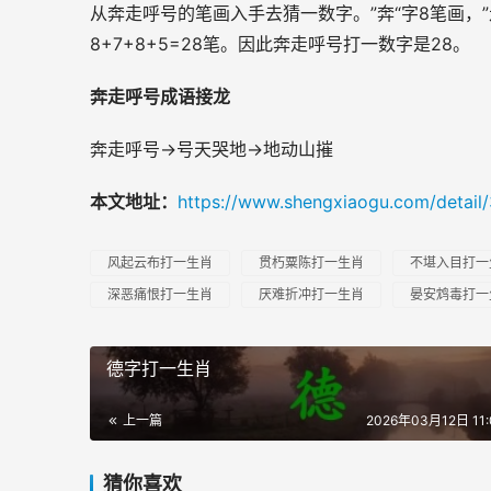
从奔走呼号的笔画入手去猜一数字。”奔“字8笔画，”走
8+7+8+5=28笔。因此奔走呼号打一数字是28。
奔走呼号成语接龙
奔走呼号→号天哭地→地动山摧
本文地址：
https://www.shengxiaogu.com/detail
风起云布打一生肖
贯朽粟陈打一生肖
不堪入目打一
深恶痛恨打一生肖
厌难折冲打一生肖
晏安鸩毒打一
德字打一生肖
上一篇
2026年03月12日 11:
猜你喜欢