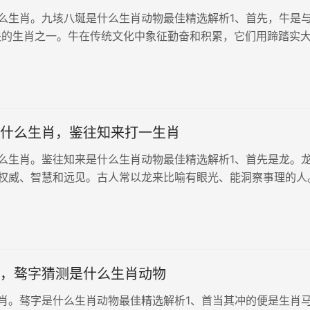
么生肖。九垓八埏是什么生肖动物最佳精选解析1、首先，牛是与
关的生肖之一。牛在传统文化中象征勤奋和积累，它们用蹄踏实
重的负载。与“九垓八埏”中的“埏”字意象相对应，牛象征着稳重
耕田还是劳作...
什么生肖，鉴往知来打一生肖
么生肖。鉴往知来是什么生肖动物最佳精选解析1、首先是龙。
权威、智慧和远见。古人常以龙来比喻有眼光、能洞察事理的人
的理念与龙相结合，恰如其分地体现了龙的洞察力和全局观。历史
”来象征自己的智...
，骜字猜测是什么生肖动物
肖。骜字是什么生肖动物最佳精选解析1、首当其冲的便是生肖