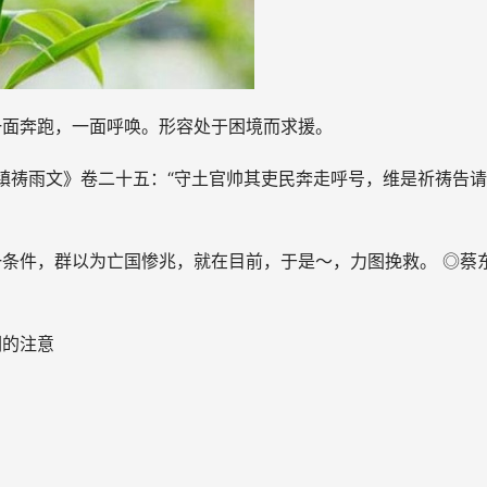
一面奔跑，一面呼唤。形容处于困境而求援。
南镇祷雨文》卷二十五：“守土官帅其吏民奔走呼号，维是祈祷告
条件，群以为亡国惨兆，就在目前，于是～，力图挽救。 ◎蔡
们的注意