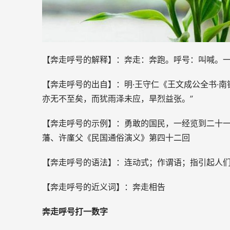
【奔走呼号的解释】：奔走：奔跑。呼号：叫喊。
【奔走呼号的出自】：明·王守仁《王文成公全书·
亦无不至矣，而犹雨泽未应，旱烈益张。”
【奔走呼号的示例】：勇敢的国民，一经览到二十一
藩、许廑父《民国通俗演义》第四十二回
【奔走呼号的语法】：连动式；作谓语；指引起人
【奔走呼号的近义词】：奔走相告
奔走呼号打一数字