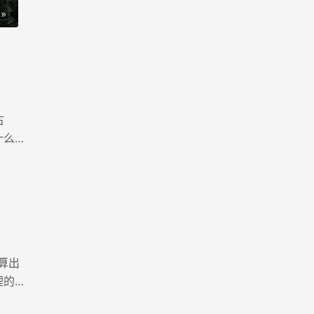
古
什么这
算出
理的详