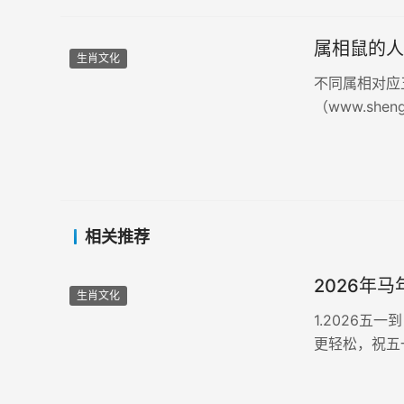
属相鼠的人
生肖文化
不同属相对应
（www.sh
望您会喜欢。
相关推荐
2026年马
生肖文化
1.2026
更轻松，祝五
还艳，幸福比
如愿。5.劳动