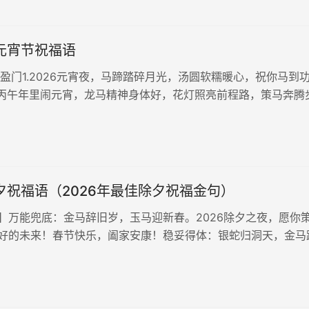
年元宵节祝福语
气盈门1.2026元宵夜，马蹄踏碎月光，汤圆软糯暖心，祝你马到
.丙午年里闹元宵，龙马精神身体好，花灯照亮前程路，策马奔腾
声声报春来，元宵佳节乐开怀，福星高照财运旺，马不停蹄幸福来。
马年吉祥福满天...
除夕祝福语（2026年最佳除夕祝福金句）
】万能兜底：金马辞旧岁，玉马迎新春。2026除夕之夜，愿你
好的未来！春节快乐，阖家安康！稳妥得体：银蛇归洞天，金马
团圆之际，祝您和家人：龙马精神，福暖四季，岁岁平安，万事
听，马蹄声声辞旧岁...