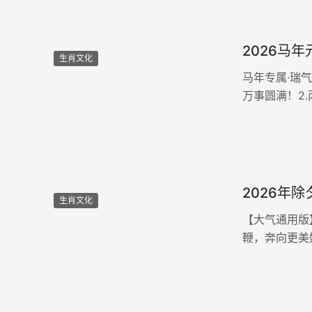
2026马
生肖文化
马年专属·瑞
万事圆满！2
高。3.马蹄
宵月圆人团圆，
2026年
生肖文化
【大气通用版
鞭，奔向更美
程。值此除夕
意！画面感强：