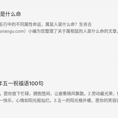
是什么命
五行中的不同属性命运，属鼠人是什么命？生肖古
engxiaogu.com）小编为您整理了关于属相鼠的人是什么命的文
年五一祝福语100句
五一到，愿你放下忙碌，拥抱悠闲，让疲惫随风飘散。2.劳动最光荣，
一快乐，心情如阳光般灿烂。3.五一的阳光格外暖，愿你的笑容
蜜还甜。4.辛勤耕耘终有获，五一佳节笑开颜，愿你生活美满，
节里歇一歇，把烦...