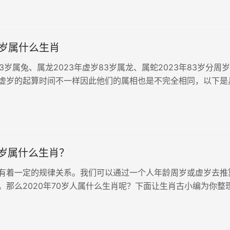
3岁属什么生肖
83岁属兔、属龙2023年虚岁83岁属龙、属蛇2023年83岁分周
虚岁的起算时间不一样因此他们的属相也是不完全相同，以下是
年83周岁的属相和出生日期（1940年1月1日—1940年12月31日
日—1940年2月
70岁属什么生肖？
有着一定的规律关系。我们可以通过一个人年龄周岁或虚岁去推
。那么2020年70岁人属什么生肖呢？下面让生肖古小编为你整