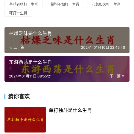
善骑者堕打一生肖
猪狗不如打一生肖
心急如火打一生肖
吓打一生肖
枯燥乏味是什么生肖
上一篇
2024年01月10日 22:45:48
东游西荡是什么生肖
2024年01月11日 08:55:21
下一篇
猜你喜欢
单打独斗是什么生肖