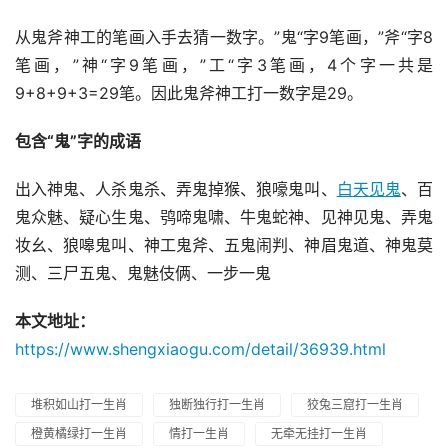
从鬼斧神工的笔画入手去猜一数字。”鬼“字9笔画，”斧“字8
笔画，”神“字9笔画，”工“字3笔画，4个字一共是
9+8+9+3=29笔。因此鬼斧神工打一数字是29。
包含“鬼”字的成语
出入神鬼、人杀鬼杀、弄鬼掉猴、狼嚎鬼叫、
白天见鬼
、百
鬼众魅、疑心生鬼、鸮啼鬼啸、牛鬼蛇神、见神见鬼、弄鬼
妆幺、狼嗥鬼叫、神工鬼斧、五鬼闹判、神眉鬼道、神鬼莫
测、三尸五鬼、鬼魅伎俩、一步一鬼
本文地址：
https://www.shengxiaogu.com/detail/36939.html
堆积如山打一生肖
独断独行打一生肖
狡兔三窟打一生肖
橙黄橘绿打一生肖
情打一生肖
无牵无挂打一生肖