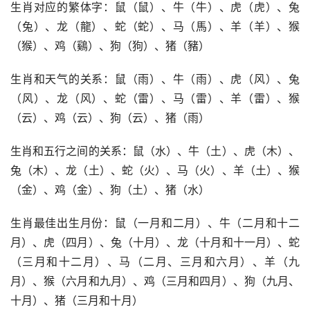
生肖对应的繁体字：鼠（鼠）、牛（牛）、虎（虎）、兔
（兔）、龙（龍）、蛇（蛇）、马（馬）、羊（羊）、猴
（猴）、鸡（鷄）、狗（狗）、猪（豬）
生肖和天气的关系：鼠（雨）、牛（雨）、虎（风）、兔
（风）、龙（风）、蛇（雷）、马（雷）、羊（雷）、猴
（云）、鸡（云）、狗（云）、猪（雨）
生肖和五行之间的关系：鼠（水）、牛（土）、虎（木）、
兔（木）、龙（土）、蛇（火）、马（火）、羊（土）、猴
（金）、鸡（金）、狗（土）、猪（水）
生肖最佳出生月份：鼠（一月和二月）、牛（二月和十二
月）、虎（四月）、兔（十月）、龙（十月和十一月）、蛇
（三月和十二月）、马（二月、三月和六月）、羊（九
月）、猴（六月和九月）、鸡（三月和四月）、狗（九月、
十月）、猪（三月和十月）