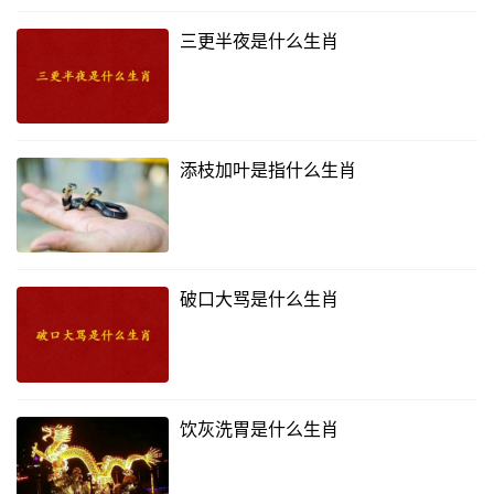
三更半夜是什么生肖
添枝加叶是指什么生肖
破口大骂是什么生肖
饮灰洗胃是什么生肖