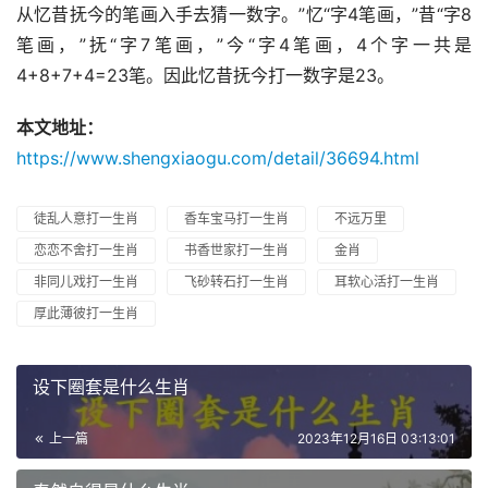
从忆昔抚今的笔画入手去猜一数字。”忆“字4笔画，”昔“字8
笔画，”抚“字7笔画，”今“字4笔画，4个字一共是
4+8+7+4=23笔。因此忆昔抚今打一数字是23。
本文地址：
https://www.shengxiaogu.com/detail/36694.html
徒乱人意打一生肖
香车宝马打一生肖
不远万里
恋恋不舍打一生肖
书香世家打一生肖
金肖
非同儿戏打一生肖
飞砂转石打一生肖
耳软心活打一生肖
厚此薄彼打一生肖
设下圈套是什么生肖
上一篇
2023年12月16日 03:13:01