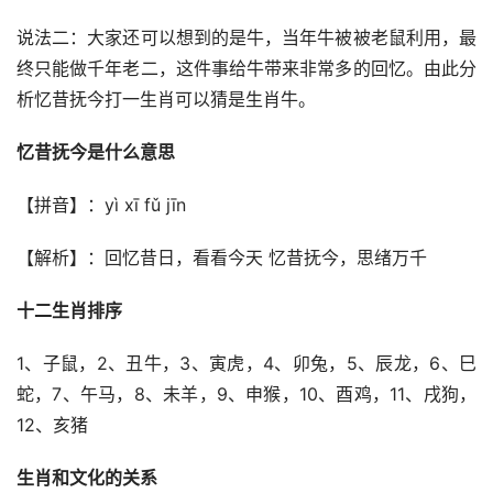
说法二：大家还可以想到的是牛，当年牛被被老鼠利用，最
终只能做千年老二，这件事给牛带来非常多的回忆。由此分
析忆昔抚今打一生肖可以猜是生肖牛。
忆昔抚今是什么意思
【拼音】：yì xī fǔ jīn
【解析】：回忆昔日，看看今天 忆昔抚今，思绪万千
十二生肖排序
1、子鼠，2、丑牛，3、寅虎，4、卯兔，5、辰龙，6、巳
蛇，7、午马，8、未羊，9、申猴，10、酉鸡，11、戌狗，
12、亥猪
生肖和文化的关系