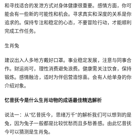
和寻找适合的发泄方式对身体健康很重要。
感情方面，你可
能会有一些新的可能性和机会。
寻求真实和深度的关系是你
追求的。
保持专注和稳定的心态，不要冒险行动，才能顺利
完成工作任务。
生肖兔
建议出入人多地方戴好口罩。事业稳定发展，注意与同事合
作。财运尚可，理性消费避免浪费。健康需关注饮食，保持
锻炼。感情融洽，适时为伴侣营造惊喜。会有人给单身的你
介绍对象。
忆昔抚今是什么生肖动物的成语最佳精选解析
说法一：从“
忆昔抚今，思绪万千
”的解析我们可以想到的是
兔，因为兔子一般都是比较忧愁而且多愁善感。由此忆昔抚
今可以猜测是生肖兔。