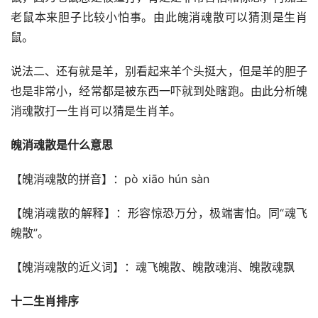
老鼠本来胆子比较小怕事。由此魄消魂散可以猜测是生肖
鼠。
说法二、还有就是羊，别看起来羊个头挺大，但是羊的胆子
也是非常小，经常都是被东西一吓就到处瞎跑。由此分析魄
消魂散打一生肖可以猜是生肖羊。
魄消魂散是什么意思
【魄消魂散的拼音】：pò xiāo hún sàn
【魄消魂散的解释】：形容惊恐万分，极端害怕。同“魂飞
魄散”。
【魄消魂散的近义词】：魂飞魄散、魄散魂消、魄散魂飘
十二生肖排序