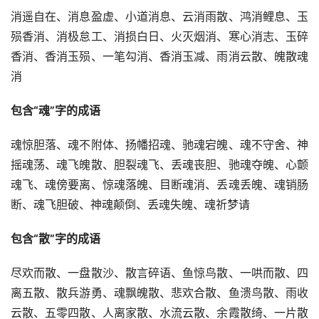
消遥自在、消息盈虚、小道消息、云消雨散、鸿消鲤息、玉
殒香消、消极怠工、消损白日、火灭烟消、寒心消志、玉碎
香消、香消玉殒、一笔勾消、香消玉减、雨消云散、魄散魂
消
包含“魂”字的成语
魂惊胆落、魂不附体、扬幡招魂、驰魂宕魄、魂不守舍、神
摇魂荡、魂飞魄散、胆裂魂飞、丢魂丧胆、驰魂夺魄、心颤
魂飞、魂傍要离、惊魂落魄、目断魂消、丢魂丢魄、魂销肠
断、魂飞胆破、神魂颠倒、丢魂失魄、魂祈梦请
包含“散”字的成语
尽欢而散、一盘散沙、散言碎语、鱼惊鸟散、一哄而散、四
离五散、散兵游勇、魂飘魄散、悲欢合散、鱼溃鸟散、雨收
云散、五零四散、人离家散、水流云散、余霞散绮、一片散