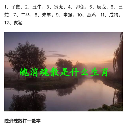
1、子鼠，2、丑牛，3、寅虎，4、卯兔，5、辰龙，6、巳
蛇，7、午马，8、未羊，9、申猴，10、酉鸡，11、戌狗，
12、亥猪
魄消魂散打一数字