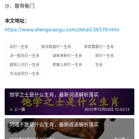
沙、散带衡门
本文地址：
https://www.shengxiaogu.com/detail/36576.html
动打一生肖
偷合取容打一生肖
卖官鬻爵打一生肖
决一胜负打一生肖
调朱弄粉打一生肖
劝打一生肖
掘地三尺打一生肖
老猴上树打一生肖
生肖
犬马齿穷打一生肖
饱学之士是什么生肖，最新词语解析落实
上一篇
2023年12月06日 10:42:13
阴魂不散是什么生肖，最新成语解析落实