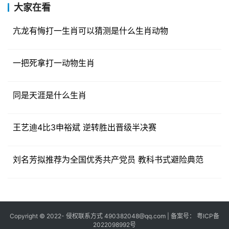
大家在看
亢龙有悔打一生肖可以猜测是什么生肖动物
一把死拿打一动物生肖
同是天涯是什么生肖
王艺迪4比3申裕斌 逆转胜出晋级半决赛
刘名芳拟推荐为全国优秀共产党员 教科书式避险典范
Copyright © 2022- 侵权联系方式 490382048@qq.com | 备案号：
粤ICP备
2022098992号