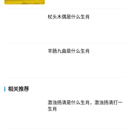
杖头木偶是什么生肖
羊肠九曲是什么生肖
相关推荐
激浊扬清是什么生肖，激浊扬清打一
生肖