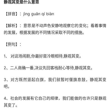
静观其变是什么意思
【拼音】：jìng guān qí biàn
【解析】：意思是不动声色安静地观察它的变化；看着事情
的发展，根据发展的不同情况采取不同的措施。
【例句】：
1、 对这场闹剧,你最好是冷眼相待,静观其变。
2、二人商确一番,决议先回客栈耐心等待,静观其变。
3、对方既然竖起白旗，我们就暂时偃旗息鼓，静观其变
吧。
4、社会的发展有它自己的规律，我们能做的也许只是静观
其变了。