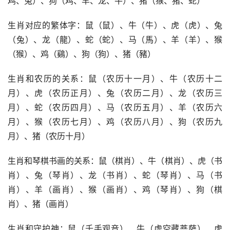
鸡、兔）、狗（鸡、羊、龙、牛）、猪（猴、猪、蛇）
生肖对应的繁体字：鼠（鼠）、牛（牛）、虎（虎）、兔
（兔）、龙（龍）、蛇（蛇）、马（馬）、羊（羊）、猴
（猴）、鸡（鷄）、狗（狗）、猪（豬）
生肖和农历的关系：鼠（农历十一月）、牛（农历十二
月）、虎（农历正月）、兔（农历二月）、龙（农历三
月）、蛇（农历四月）、马（农历五月）、羊（农历六
月）、猴（农历七月）、鸡（农历八月）、狗（农历九
月）、猪（农历十月）
生肖和琴棋书画的关系：鼠（棋肖）、牛（棋肖）、虎（书
肖）、兔（琴肖）、龙（书肖）、蛇（琴肖）、马（书
肖）、羊（画肖）、猴（画肖）、鸡（琴肖）、狗（棋
肖）、猪（画肖）
生肖和守护神：鼠（千手观音）、牛（虚空藏菩萨）、虎