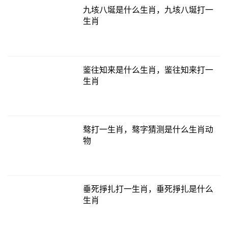
九垓八埏是什么生肖，九垓八埏打一
生肖
鉴往知来是什么生肖，鉴往知来打一
生肖
骜打一生肖，骜字猜测是什么生肖动
物
垂死掙扎打一生肖，垂死掙扎是什么
生肖