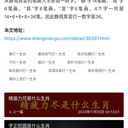
从静观其变的笔画入手去猜一数字。”静“字14笔画，”观“字
6笔画，”其“字8笔画，”变“字8笔画，4个字一共是
14+6+8+8=36笔。因此静观其变打一数字是36。
本文地址：
https://www.shengxiaogu.com/detail/36397.html
春打一生肖
春风和气打一生肖
羝羊絓棘打一生肖
干打一生肖
躲打一生肖
穿针引线打一生肖
昧旦晨兴打一生肖
耳濡目染打一生肖
指东骂西打一生肖
潮州三宝打一生肖
精疲力尽是什么生肖
上一篇
2023年11月25日 00:13:01
字正腔圆是什么生肖