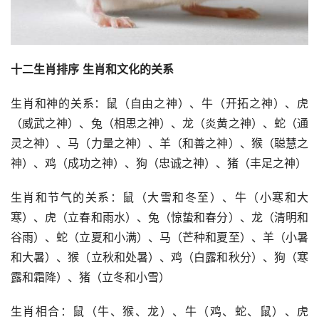
十二生肖排序
生肖和文化的关系
生肖和神的关系：鼠（自由之神）、牛（开拓之神）、虎
（威武之神）、兔（相思之神）、龙（炎黄之神）、蛇（通
灵之神）、马（力量之神）、羊（和善之神）、猴（聪慧之
神）、鸡（成功之神）、狗（忠诚之神）、猪（丰足之神）
生肖和节气的关系：鼠（大雪和冬至）、牛（小寒和大
寒）、虎（立春和雨水）、兔（惊蛰和春分）、龙（清明和
谷雨）、蛇（立夏和小满）、马（芒种和夏至）、羊（小暑
和大暑）、猴（立秋和处暑）、鸡（白露和秋分）、狗（寒
露和霜降）、猪（立冬和小雪）
生肖相合：鼠（牛、猴、龙）、牛（鸡、蛇、鼠）、虎