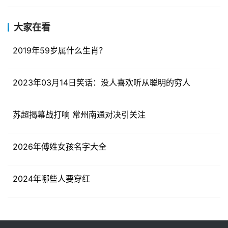
大家在看
2019年59岁属什么生肖？
2023年03月14日笑话：没人喜欢听从聪明的穷人
苏超揭幕战打响 常州南通对决引关注
2026年傅姓女孩名字大全
2024年哪些人要穿红