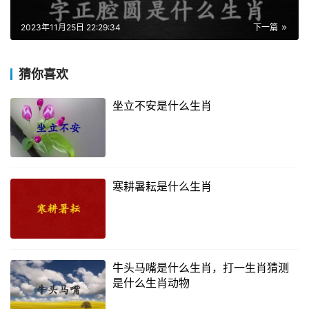
2023年11月25日 22:29:34
下一篇
猜你喜欢
坐立不安是什么生肖
寒耕暑耘是什么生肖
牛头马嘴是什么生肖，打一生肖猜测
是什么生肖动物