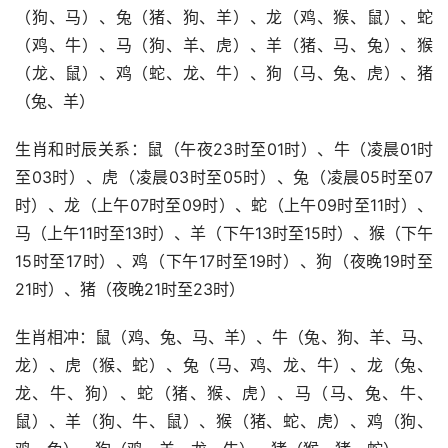
（狗、马）、兔（猪、狗、羊）、龙（鸡、猴、鼠）、蛇
（鸡、牛）、马（狗、羊、虎）、羊（猪、马、兔）、猴
（龙、鼠）、鸡（蛇、龙、牛）、狗（马、兔、虎）、猪
（兔、羊）
生肖和时辰关系：鼠（午夜23时至01时）、牛（凌晨01时
至03时）、虎（凌晨03时至05时）、兔（凌晨05时至07
时）、龙（上午07时至09时）、蛇（上午09时至11时）、
马（上午11时至13时）、羊（下午13时至15时）、猴（下午
15时至17时）、鸡（下午17时至19时）、狗（夜晚19时至
21时）、猪（夜晚21时至23时）
生肖相冲：鼠（鸡、兔、马、羊）、牛（兔、狗、羊、马、
龙）、虎（猴、蛇）、兔（马、鸡、龙、牛）、龙（兔、
龙、牛、狗）、蛇（猪、猴、虎）、马（马、兔、牛、
鼠）、羊（狗、牛、鼠）、猴（猪、蛇、虎）、鸡（狗、