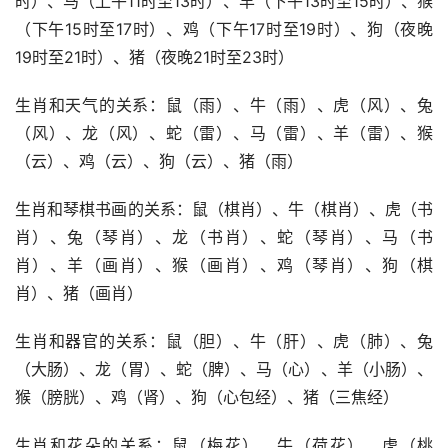
时）、马（上午11时至13时）、羊（下午13时至15时）、猴
（下午15时至17时）、鸡（下午17时至19时）、狗（夜晚
19时至21时）、猪（夜晚21时至23时）
生肖和天气的关系：鼠（雨）、牛（雨）、虎（风）、兔
（风）、龙（风）、蛇（雷）、马（雷）、羊（雷）、猴
（云）、鸡（云）、狗（云）、猪（雨）
生肖和琴棋书画的关系：鼠（棋肖）、牛（棋肖）、虎（书
肖）、兔（琴肖）、龙（书肖）、蛇（琴肖）、马（书
肖）、羊（画肖）、猴（画肖）、鸡（琴肖）、狗（棋
肖）、猪（画肖）
生肖和器官的关系：鼠（胆）、牛（肝）、虎（肺）、兔
（大肠）、龙（胃）、蛇（脾）、马（心）、羊（小肠）、
猴（膀胱）、鸡（肾）、狗（心包经）、猪（三焦经）
生肖和花朵的关系：鼠（梅花）、牛（荷花）、虎（桃