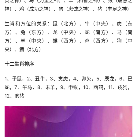
灵之神）、马（力量之神）、羊（和善之神）、猴（聪慧之
神）、鸡（成功之神）、狗（忠诚之神）、猪（丰足之神）
生肖和方位的关系：鼠（北方）、牛（中央）、虎（东
方）、兔（东方）、龙（中央）、蛇（南方）、马（南
方）、羊（中央）、猴（西方）、鸡（西方）、狗（中
央）、猪（北方）
十二生肖排序
1、子鼠，2、丑牛，3、寅虎，4、卯兔，5、辰龙，6、巳
蛇，7、午马，8、未羊，9、申猴，10、酉鸡，11、戌狗，
12、亥猪