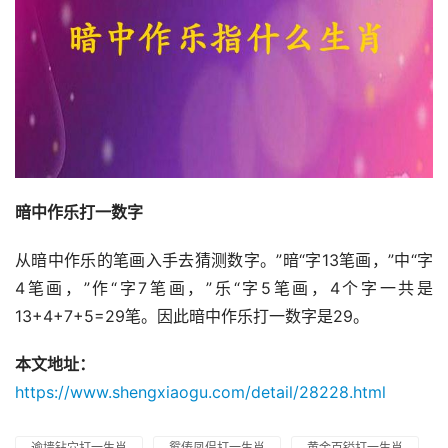
暗中作乐打一数字
从暗中作乐的笔画入手去猜测数字。”暗“字13笔画，”中“字
4笔画，”作“字7笔画，”乐“字5笔画，4个字一共是
13+4+7+5=29笔。因此暗中作乐打一数字是29。
本文地址：
https://www.shengxiaogu.com/detail/28228.html
逾墙钻穴打一生肖
鸳俦凤侣打一生肖
黄金百镒打一生肖