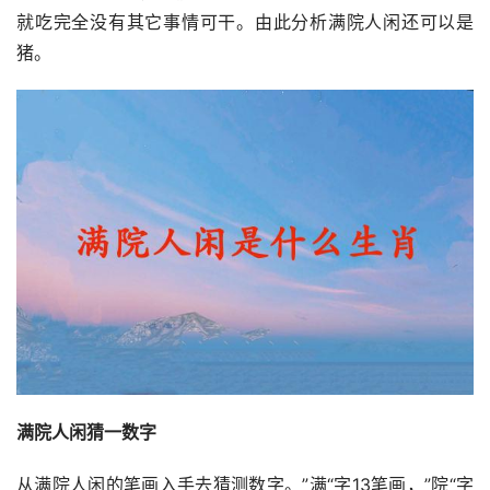
就吃完全没有其它事情可干。由此分析满院人闲还可以是
猪。
满院人闲猜一数字
从满院人闲的笔画入手去猜测数字。”满“字13笔画，”院“字