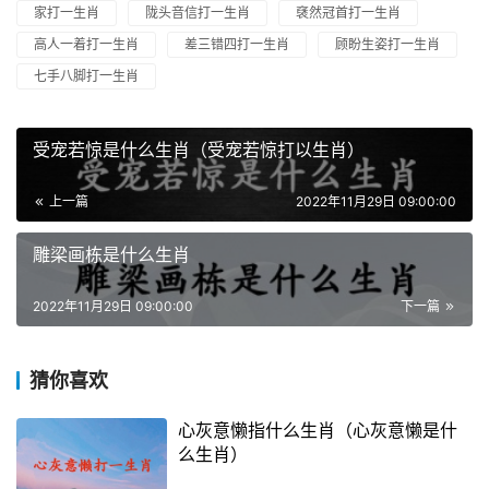
家打一生肖
陇头音信打一生肖
褎然冠首打一生肖
高人一着打一生肖
差三错四打一生肖
顾盼生姿打一生肖
七手八脚打一生肖
受宠若惊是什么生肖（受宠若惊打以生肖）
上一篇
2022年11月29日 09:00:00
雕梁画栋是什么生肖
2022年11月29日 09:00:00
下一篇
猜你喜欢
心灰意懒指什么生肖（心灰意懒是什
么生肖）