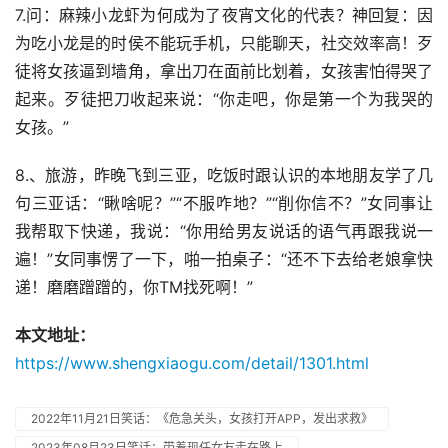
7.问：麻辣小龙虾为何成为了夜宵文化的代表？神回复：因
为吃小龙是的时侯不能玩手机，只能聊天，社交效率高！歹
徒将女孩逼到墙角，拿出刀在面前比划着，女孩害怕得哭了
起来。歹徒把刀收起来说：“你走吧，你是第一个为我哭的
女孩。”
8.、旅游，昨晚飞到三亚，吃饭时跟认识的本地朋友学了几
句三亚话：“瞅啥呢？”“不服咋地？”“削你信不？”女同事让
我帮取下快递，我说：“你用给男友说话的语气再跟我说一
遍！”女同事愣了一下，啪一拍桌子：“还不下去给老娘拿快
递！磨磨蹭蹭的，你TM找死啊！”
本文地址：
https://www.shengxiaogu.com/detail/1301.html
2022年11月21日笑话：《危急关头，女孩打开APP，发出求救》
2023年08月23日笑话：带着现任女友走在路上