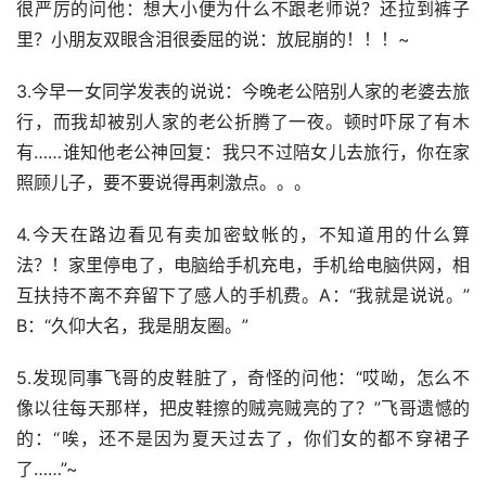
很严厉的问他：想大小便为什么不跟老师说？还拉到裤子
里？小朋友双眼含泪很委屈的说：放屁崩的！！！~
3.今早一女同学发表的说说：今晚老公陪别人家的老婆去旅
行，而我却被别人家的老公折腾了一夜。顿时吓尿了有木
有……谁知他老公神回复：我只不过陪女儿去旅行，你在家
照顾儿子，要不要说得再刺激点。。。
4.今天在路边看见有卖加密蚊帐的，不知道用的什么算
法？！家里停电了，电脑给手机充电，手机给电脑供网，相
互扶持不离不弃留下了感人的手机费。A：“我就是说说。”
B：“久仰大名，我是朋友圈。”
5.发现同事飞哥的皮鞋脏了，奇怪的问他：“哎呦，怎么不
像以往每天那样，把皮鞋擦的贼亮贼亮的了？”飞哥遗憾的
的：“唉，还不是因为夏天过去了，你们女的都不穿裙子
了……”~