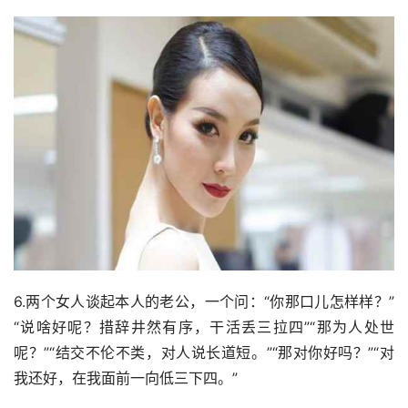
6.两个女人谈起本人的老公，一个问：“你那口儿怎样样？”
“说啥好呢？措辞井然有序，干活丢三拉四”“那为人处世
呢？”“结交不伦不类，对人说长道短。”“那对你好吗？”“对
我还好，在我面前一向低三下四。”