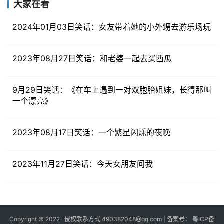
大家在看
2024年01月03日笑话：女友带着她的小外甥去游乐场玩
2023年08月27日笑话：和老婆一起去买西瓜
9月29日笑话：《在车上遇到一对双胞胎姐妹，长得那叫
一个漂亮》
2023年08月17日笑话：一个繁星闪烁的夜晚
2023年11月27日笑话：今天女朋友问我
Copyright © 2022- 侵权联系方式 490382048@qq.com | 备案号：
粤ICP备