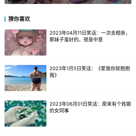
猜你喜欢
2023年04月11日笑话：一次去相亲，
那妹子蛮好的，很是中意
2023年1月5日笑话：《爱我你就抱抱
我》
2023年06月01日笑话：原来有个姓姬
的女同事