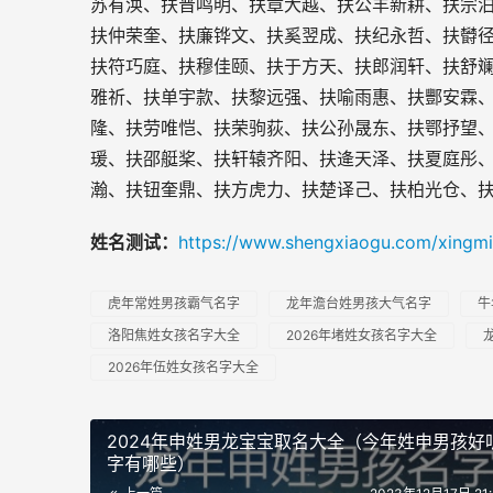
苏有涣、扶晋鸣明、扶章大越、扶公羊新耕、扶宗
扶仲荣奎、扶廉铧文、扶奚翌成、扶纪永哲、扶欎
扶符巧庭、扶穆佳颐、扶于方天、扶郎润轩、扶舒
雅祈、扶单宇款、扶黎远强、扶喻雨惠、扶酆安霖
隆、扶劳唯恺、扶荣驹荻、扶公孙晟东、扶鄂抒望
瑗、扶邵艇桨、扶轩辕齐阳、扶逄天泽、扶夏庭彤
瀚、扶钮奎鼎、扶方虎力、扶楚译己、扶柏光仓、
姓名测试：
https://www.shengxiaogu.com/xingmi
虎年常姓男孩霸气名字
龙年澹台姓男孩大气名字
牛
洛阳焦姓女孩名字大全
2026年堵姓女孩名字大全
2026年伍姓女孩名字大全
2024年申姓男龙宝宝取名大全（今年姓申男孩好
字有哪些）