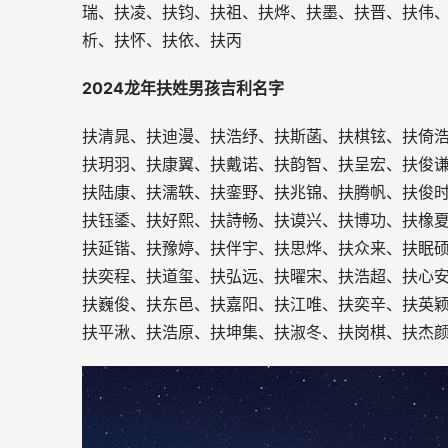
瑞、扶凌、扶钧、扶祖、扶烨、扶墨、扶晋、扶伟
析、扶怀、扶依、扶丙
2024龙年扶姓男孩吉利名字
扶清晁、扶迪漫、扶浩纾、扶斯菡、扶棋铉、扶倚
扶玥羽、扶康翼、扶戴诺、扶韵智、扶呈宏、扶俊
扶陆康、扶濡轶、扶銮野、扶兆锦、扶腾帆、扶俊
扶钰鋈、扶好熙、扶詩畅、扶谟兴、扶博功、扶橡
扶延锴、扶豫婷、扶伴宇、扶思烨、扶众来、扶眠
扶奕程、扶道玺、扶弘远、扶曜宋、扶浩超、扶心
扶巍俊、扶东邑、扶嘉阳、扶江唯、扶奕辛、扶英
扶平湫、扶浩原、扶坤集、扶淑冬、扶岗棋、扶杰