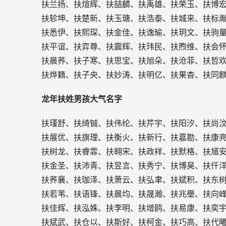
扶兰扬、扶煊辉、扶喆麟、扶禹雄、扶荣玉、扶博
扶轸坤、扶楚新、扶玉瑭、扶浩泰、扶城来、扶标
扶悉伊、扶熙琛、扶金佳、扶逸瑜、扶玥文、扶驹
扶平谊、扶弈尊、扶震辉、扶玮民、扶煦维、扶会
扶晨荞、扶子寒、扶思宝、扶旭朵、扶沧菲、扶哲
扶烨籍、扶子央、扶妙涛、扶明亿、扶果杳、扶同
龙年扶姓男孩大气名字
扶瑾舒、扶绮铖、扶伟纶、扶芹宇、扶阳汐、扶尚
扶展优、扶旗理、扶衡火、扶新行、扶嘉勘、扶康
扶树龙、扶睿霏、扶翱宋、扶政祥、扶默格、扶馗
扶金圣、扶沛青、扶昱言、扶秀宁、扶博昊、扶仟
扶荞襄、扶珈泽、扶萧云、扶弘聿、扶斌积、扶东
扶若苇、扶语锋、扶晨均、扶晟瀚、扶兆璺、扶向
扶佳辉、扶泓姝、扶李明、扶增鸥、扶易康、扶奕
扶斌武、扶仓以、扶斯好、扶柯金、扶巧高、扶代