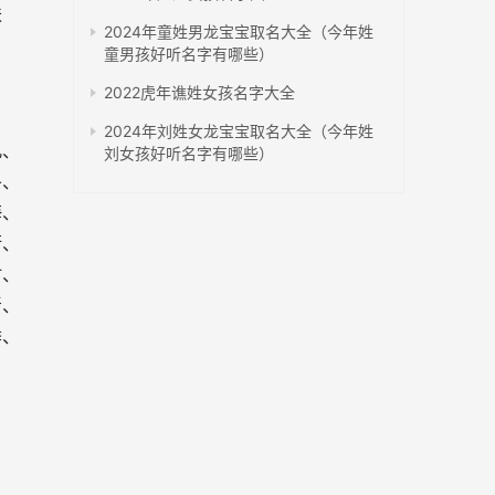
扶
2024年童姓男龙宝宝取名大全（今年姓
童男孩好听名字有哪些）
2022虎年谯姓女孩名字大全
2024年刘姓女龙宝宝取名大全（今年姓
凡、
刘女孩好听名字有哪些）
冬、
海、
衡、
材、
晋、
季、