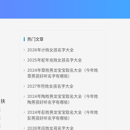
热门文章
2026年计姓女孩名字大全
2025年蛇年充姓女孩名字大全
2024年章姓男龙宝宝取名大全（今年姓
章男孩好听名字有哪些）
2027年符姓女孩名字大全
2024年陶姓男龙宝宝取名大全（今年姓
、扶
陶男孩好听名字有哪些）
扶
2024年彭姓男龙宝宝取名大全（今年姓
扶
彭男孩好听名字有哪些）
扶
2026年应姓女孩名字大全