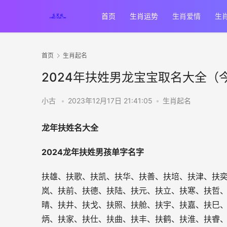
首页
生肖运势
生肖爱情
生
首页
生肖起名
2024年扶姓男龙宝宝取名大全（
小古
•
2023年12月17日 21:41:05
•
生肖起名
龙年扶姓名大全
2024龙年扶姓男孩单字名字
扶雄、扶歌、扶凯、扶华、扶善、扶培、扶津、扶
岚、扶前、扶德、扶陆、扶元、扶立、扶寒、扶哲
晴、扶井、扶戈、扶照、扶舱、扶宇、扶嘉、扶巳
炳、扶家、扶仕、扶曲、扶丰、扶鹤、扶淮、扶睿